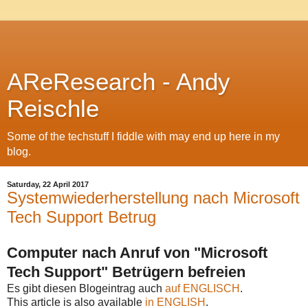
AReResearch - Andy
Reischle
Some of the techstuff I fiddle with may end up here in my
blog.
Saturday, 22 April 2017
Systemwiederherstellung nach Microsoft
Tech Support Betrug
Computer nach Anruf von "Microsoft
Tech Support" Betrügern befreien
Es gibt diesen Blogeintrag auch
auf ENGLISCH
.
This article is also available
in ENGLISH
.