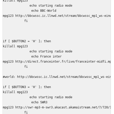
killall mpg123

               echo starting radio mode

                echo BBC-World

mpg123 http://bbcwssc.ic.llnwd.net/stream/bbcwssc_mp1_ws-einws 
            fi

if [ $BUTTON2 = 'H' ]; then

killall mpg123

               echo starting radio mode

                echo France inter

mpg123 http://direct.franceinter.fr/live/franceinter-midfi.mp3 
            fi

#world: http://bbcwssc.ic.llnwd.net/stream/bbcwssc_mp1_ws-einws
if [ $BUTTON3 = 'H' ]; then

killall mpg123

               echo starting radio mode

                echo SWR3

mpg123 http://swr-mp3-m-swr3.akacast.akamaistream.net/7/720/13
            fi
