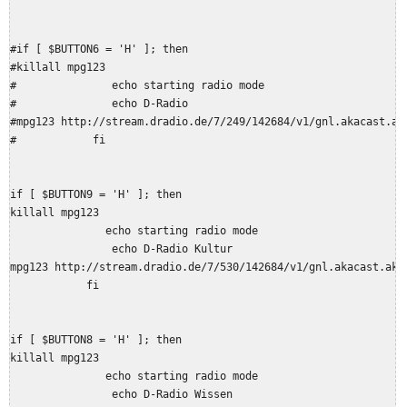
#if [ $BUTTON6 = 'H' ]; then

#killall mpg123

#               echo starting radio mode

#               echo D-Radio

#mpg123 http://stream.dradio.de/7/249/142684/v1/gnl.akacast.aka
#            fi

if [ $BUTTON9 = 'H' ]; then

killall mpg123

               echo starting radio mode

                echo D-Radio Kultur

mpg123 http://stream.dradio.de/7/530/142684/v1/gnl.akacast.akam
            fi

if [ $BUTTON8 = 'H' ]; then

killall mpg123

               echo starting radio mode

                echo D-Radio Wissen
