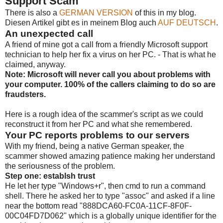
Support Scam"
There is also a
GERMAN VERSION
of this in my blog.
Diesen Artikel gibt es in meinem Blog auch
AUF DEUTSCH
.
An unexpected call
A friend of mine got a call from a friendly Microsoft support
technician to help her fix a virus on her PC. - That is what he
claimed, anyway.
Note: Microsoft will never call you about problems with
your computer. 100% of the callers claiming to do so are
fraudsters.
Here is a rough idea of the scammer's script as we could
reconstruct it from her PC and what she remembered.
Your PC reports problems to our servers
With my friend, being a native German speaker, the
scammer showed amazing patience making her understand
the seriousness of the problem.
Step one: establsh trust
He let her type "Windows+r", then cmd to run a command
shell. There he asked her to type "assoc" and asked if a line
near the bottom read "888DCA60-FC0A-11CF-8F0F-
00C04FD7D062" which is a globally unique identifier for the