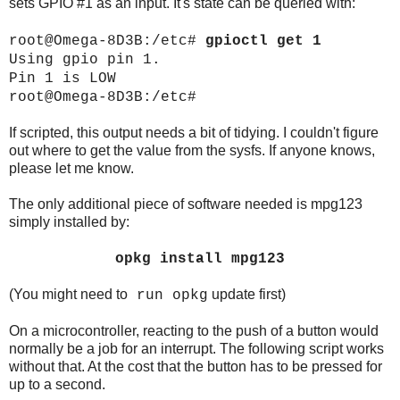
sets GPIO #1 as an input. It's state can be queried with:
root@Omega-8D3B:/etc#
gpioctl get 1
Using gpio pin 1.
Pin 1 is LOW
root@Omega-8D3B:/etc#
If scripted, this output needs a bit of tidying. I couldn't figure
out where to get the value from the sysfs. If anyone knows,
please let me know.
The only additional piece of software needed is mpg123
simply installed by:
opkg install mpg123
(You might need to
update first)
run opkg
On a microcontroller, reacting to the push of a button would
normally be a job for an interrupt. The following script works
without that. At the cost that the button has to be pressed for
up to a second.