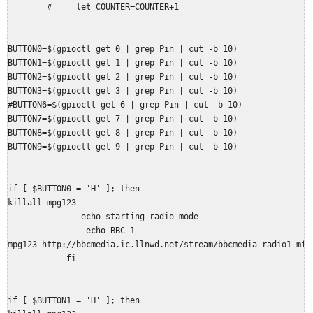
        #     let COUNTER=COUNTER+1

BUTTON0=$(gpioctl get 0 | grep Pin | cut -b 10)

BUTTON1=$(gpioctl get 1 | grep Pin | cut -b 10)

BUTTON2=$(gpioctl get 2 | grep Pin | cut -b 10)

BUTTON3=$(gpioctl get 3 | grep Pin | cut -b 10)

#BUTTON6=$(gpioctl get 6 | grep Pin | cut -b 10)

BUTTON7=$(gpioctl get 7 | grep Pin | cut -b 10)

BUTTON8=$(gpioctl get 8 | grep Pin | cut -b 10)

BUTTON9=$(gpioctl get 9 | grep Pin | cut -b 10)

if [ $BUTTON0 = 'H' ]; then

killall mpg123

               echo starting radio mode

                echo BBC 1

mpg123 http://bbcmedia.ic.llnwd.net/stream/bbcmedia_radio1_mf_p
            fi

if [ $BUTTON1 = 'H' ]; then
