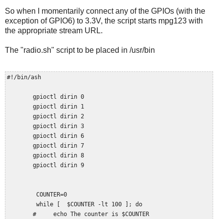
So when I momentarily connect any of the GPIOs (with the
exception of GPIO6) to 3.3V, the script starts mpg123 with
the appropriate stream URL.
The "radio.sh" script to be placed in /usr/bin
#!/bin/ash

        gpioctl dirin 0

        gpioctl dirin 1

        gpioctl dirin 2

        gpioctl dirin 3

        gpioctl dirin 6

        gpioctl dirin 7

        gpioctl dirin 8

        gpioctl dirin 9

         COUNTER=0

         while [  $COUNTER -lt 100 ]; do

        #     echo The counter is $COUNTER
